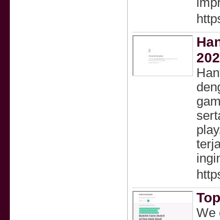
impr
http
Han
202
Hany
deng
game
sert
play
terj
ingi
http
Top
We d