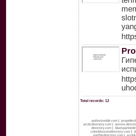
teri
mem
slot
yang
http
Pro
Гип
исп
http
uhod
Total records: 12
authorizeddir.com
|
propellerd
arcticdirectory.com
|
aurora-direct
directory.com
|
bluesparkledi
colorblossomdirectory.com
|
d
earthlydirectory.com
|
ecobl