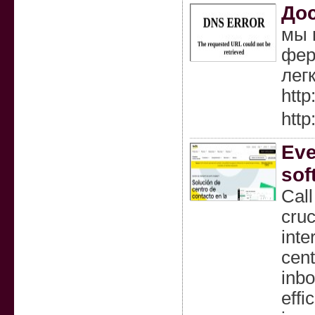
Дос
мы 
фер
лег
http
http
Eve
sof
Call
cruc
inte
cent
inbo
effi