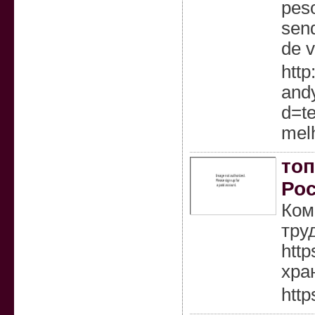
peso
sen
de v
http
and
d=t
mel
топ
Рос
Ком
тру
htt
хра
http